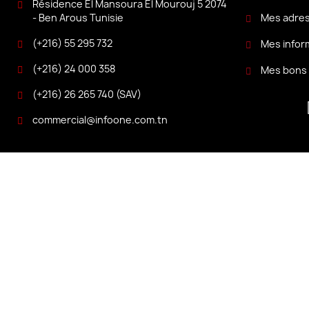
Résidence El Mansoura El Mourouj 5 2074
Mes adre
- Ben Arous Tunisie
(+216) 55 295 732
Mes infor
(+216) 24 000 358
Mes bons 
(+216) 26 265 740 (SAV)
commercial@infoone.com.tn