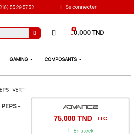
Se connecter
216) 55 29 57 32
0,000 TND
GAMING
COMPOSANTS
PEPS - VERT
 PEPS -
75,000 TND
TTC
En stock