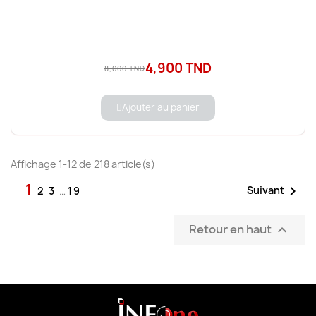
4,900 TND
8,000 TND
Ajouter au panier
Affichage 1-12 de 218 article(s)
1

Suivant
2
3
…
19
Retour en haut
