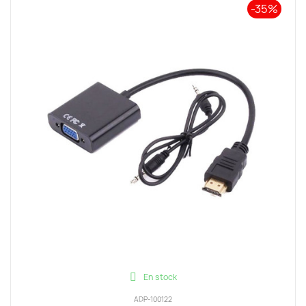
-35%
En stock
ADP-100122